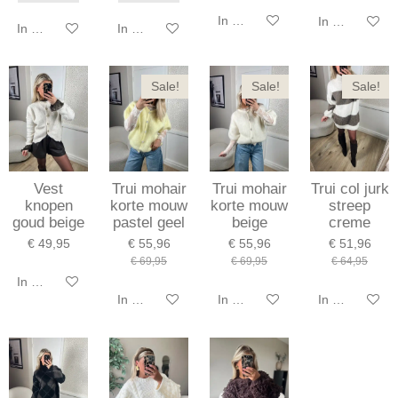
In winkelwagen
In winkelwag
In winkelwagen
In winkelwagen
Sale!
Sale!
Sale!
Vest
Trui mohair
Trui mohair
Trui col jurk
knopen
korte mouw
korte mouw
streep
goud beige
pastel geel
beige
creme
€ 49,95
€ 55,96
€ 55,96
€ 51,96
€ 69,95
€ 69,95
€ 64,95
In winkelwagen
In winkelwagen
In winkelwagen
In winkelwag