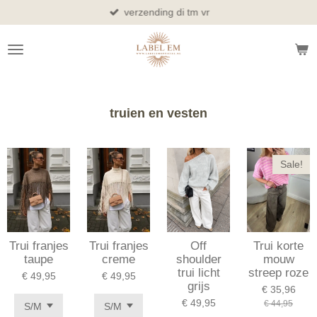
verzending di tm vr
Ga
direct
naar
de
hoofdinhoud
truien en vesten
Sale!
Trui franjes
Trui franjes
Off
Trui korte
taupe
creme
shoulder
mouw
trui licht
streep roze
€ 49,95
€ 49,95
grijs
€ 35,96
€ 49,95
€ 44,95