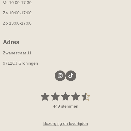
Vr: 10:00-17:30
Za 10:00-17:00
Zo 13:00-17:00
Adres
Zwanestraat 11
9712CJ Groningen
I
T
n
i
s
k
t
T
1
2
3
4
5
S
R
a
o
t
a
g
k
s
s
s
s
s
e
r
449 stemmen
t
m
a
t
t
t
t
t
m
i
m
e
n
e
e
e
e
e
n
Bezorging en levertijden
g