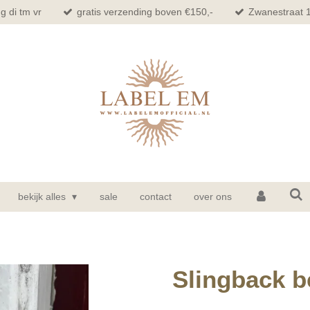
g di tm vr
gratis verzending boven €150,-
Zwanestraat 
bekijk alles
sale
contact
over ons
Slingback b