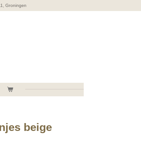
11, Groningen
njes beige