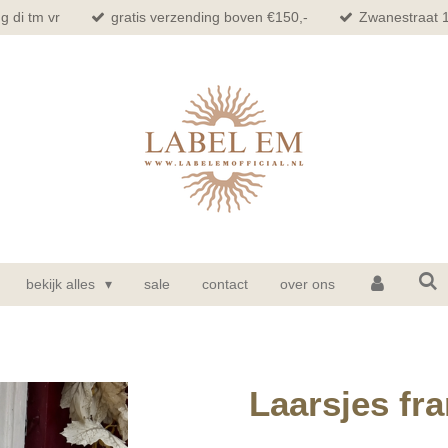
g di tm vr
gratis verzending boven €150,-
Zwanestraat 
bekijk alles
sale
contact
over ons
Laarsjes fra