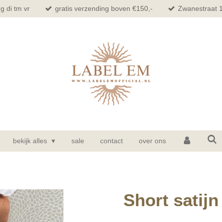
g di tm vr
gratis verzending boven €150,-
Zwanestraat 
bekijk alles
sale
contact
over ons
Short satijn