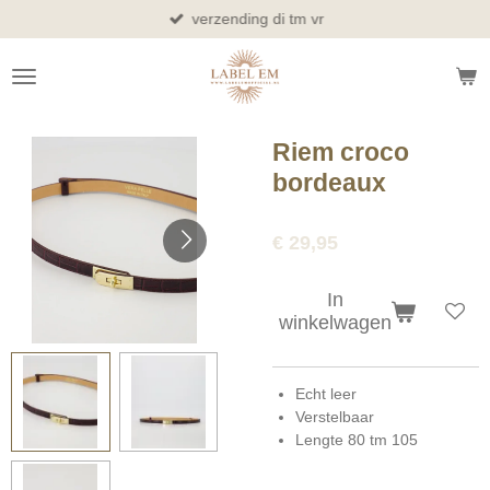
verzending di tm vr
Ga
direct
naar
de
hoofdinhoud
Riem croco
bordeaux
€ 29,95
In
winkelwagen
Echt leer
Verstelbaar
Lengte 80 tm 105