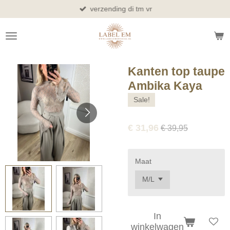
verzending di tm vr
Ga
direct
naar
de
hoofdinhoud
Kanten top taupe
Ambika Kaya
Sale!
€ 31,96
€ 39,95
Maat
In
winkelwagen