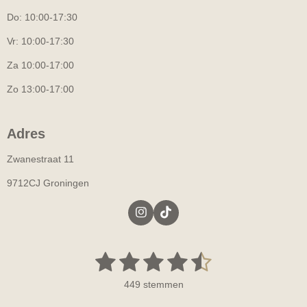
Do: 10:00-17:30
Vr: 10:00-17:30
Za 10:00-17:00
Zo 13:00-17:00
Adres
Zwanestraat 11
9712CJ Groningen
I
T
n
i
s
k
t
T
1
2
3
4
5
S
R
a
o
t
a
g
k
s
s
s
s
s
e
r
449 stemmen
t
m
a
t
t
t
t
t
m
i
m