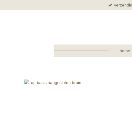
verzendin
Ga
direct
naar
de
hoofdinhoud
home