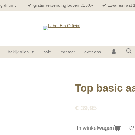
g di tm vr
gratis verzending boven €150,-
Zwanestraat 
bekijk alles
sale
contact
over ons
Top basic a
€ 39,95
In winkelwagen