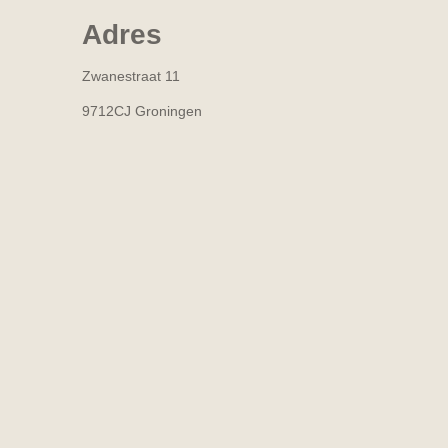
Adres
Zwanestraat 11
9712CJ Groningen
R
a
t
i
n
g
:
4
.