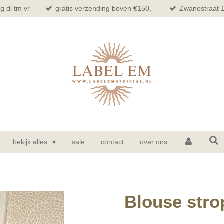
g di tm vr
gratis verzending boven €150,-
Zwanestraat 
bekijk alles
sale
contact
over ons
Blouse stro