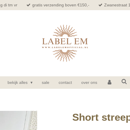
g di tm vr
gratis verzending boven €150,-
Zwanestraat 
bekijk alles
sale
contact
over ons
Short streep