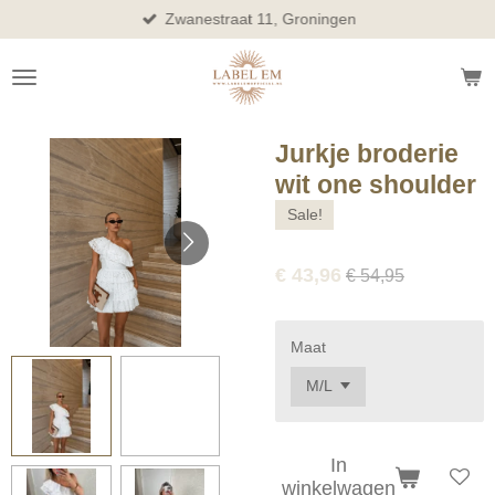
Zwanestraat 11, Groningen
Ga
direct
naar
de
hoofdinhoud
Jurkje broderie
wit one shoulder
Sale!
€ 43,96
€ 54,95
Maat
In
winkelwagen