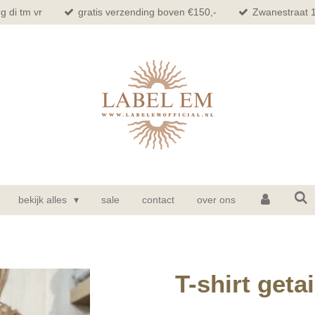
g di tm vr
gratis verzending boven €150,-
Zwanestraat 
bekijk alles
sale
contact
over ons
T-shirt getai