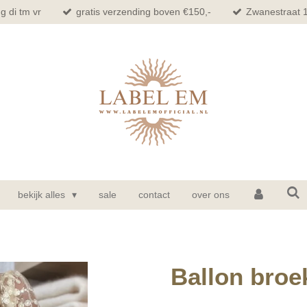
g di tm vr
gratis verzending boven €150,-
Zwanestraat 
bekijk alles
sale
contact
over ons
Ballon broe