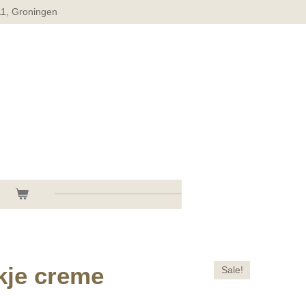
11, Groningen
kje creme
Sale!