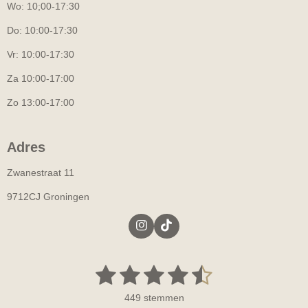
Wo: 10;00-17:30
Do: 10:00-17:30
Vr: 10:00-17:30
Za 10:00-17:00
Zo 13:00-17:00
Adres
Zwanestraat 11
9712CJ Groningen
I
T
n
i
s
k
t
T
1
2
3
4
5
S
R
a
o
t
a
g
k
s
s
s
s
s
e
r
449 stemmen
t
m
a