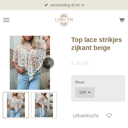
verzending di tm vr
Ga
direct
naar
de
hoofdinhoud
Top lace strikjes
zijkant beige
€ 49,95
Maat
Uitverkocht