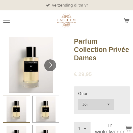
verzending di tm vr
Ga
direct
naar
de
hoofdinhoud
Parfum
Collection Privée
Dames
€ 29,95
Geur
In
winkelwagen