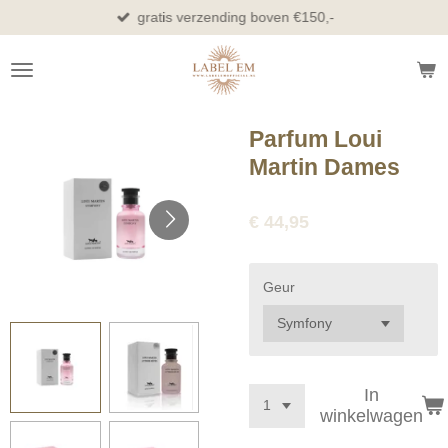
gratis verzending boven €150,-
Ga
direct
naar
de
hoofdinhoud
Parfum Loui
Martin Dames
€ 44,95
Geur
In
winkelwagen