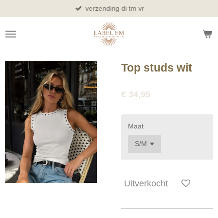
verzending di tm vr
Ga
direct
naar
de
hoofdinhoud
Top studs wit
€ 34,95
Maat
Uitverkocht