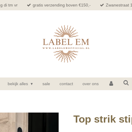
g di tm vr
gratis verzending boven €150,-
Zwanestraat 
bekijk alles
sale
contact
over ons
Top strik sti