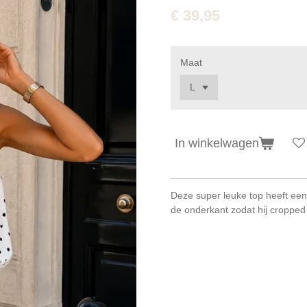
€ 39,95
Maat
In winkelwagen
Deze super leuke top heeft een h
de onderkant zodat hij cropped 